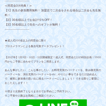
--------------------------
≪同窓会3大特典！≫
【1】先生の参加費用無料！ 加盟店で二次会をされる場合は二次会も先生無
料！
【2】30名様以上でお会計10％OFF！
【3】50名様以上で先生へのギフトが無料！
--------------------------
★成人式100名以上の同窓会に限り
プロカメラマンによる集合写真データプレゼント！
【2027年】1月9日・10日・11日開催限定！成人式、同窓会だけの特別企画！5500
円からご予算に合わせてプランをご用意します。
あんな事がしたい、こんな事がしたい、お料理充実のパーティーを、飲み物充実の
パーティーを、演出充実のパーティーをetc...やりたい事をできるだけ詰め込ん
で、確実に参加者の思い出に残るパーティーにしましょう！ できる限りご要望に
おこたえします！！
※埋まり次第終了となりますのでお早めにご予約下さい。
※ご予算や人数はお気軽にご相談ください。