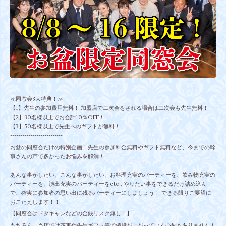
--------------------------
≪同窓会3大特典！≫
【1】先生の参加費用無料！ 加盟店で二次会をされる場合は二次会も先生無料！
【2】30名様以上でお会計10％OFF！
【3】50名様以上で先生へのギフトが無料！
--------------------------
お盆の同窓会だけの特別企画！先生の参加料金無料やギフト無料など、今までの幹
事さんの声で多かったお悩みを解消！
あんな事がしたい、こんな事がしたい、お料理充実のパーティーを、飲み物充実の
パーティーを、演出充実のパーティーをetc...やりたい事をできるだけ詰め込ん
で、確実に参加者の思い出に残るパーティーにしましょう！ できる限りご要望に
おこたえします！！
【同窓会はドタキャンなどの金銭リスク無し！】
もちろん、当店では花束や先生ギフト等で値段が上がっていく心配もありません！