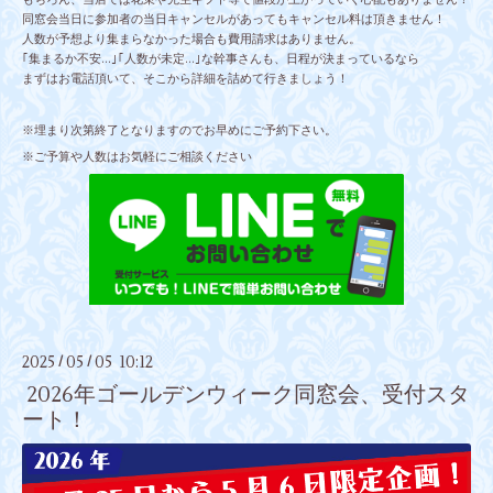
同窓会当日に参加者の当日キャンセルがあってもキャンセル料は頂きません！
人数が予想より集まらなかった場合も費用請求はありません。
｢集まるか不安…｣｢人数が未定…｣な幹事さんも、日程が決まっているなら
まずはお電話頂いて、そこから詳細を詰めて行きましょう！
※埋まり次第終了となりますのでお早めにご予約下さい。
※ご予算や人数はお気軽にご相談ください
2025
05
05 10:12
/
/
2026年ゴールデンウィーク同窓会、受付スタ
ート！