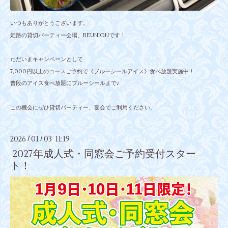
いつもありがとうございます。
姫路の貸切パーティー会場、REUNIONです！
ただいまキャンペーンとして
7,000円以上のコースご予約で《ブルーシールアイス》食べ放題実施中！
普段のアイス食べ放題にブルーシールまで♪
この機会にぜひ貸切パーティー、宴会でご利用ください。
2026
01
03 11:19
/
/
2027年成人式・同窓会ご予約受付スター
ト！