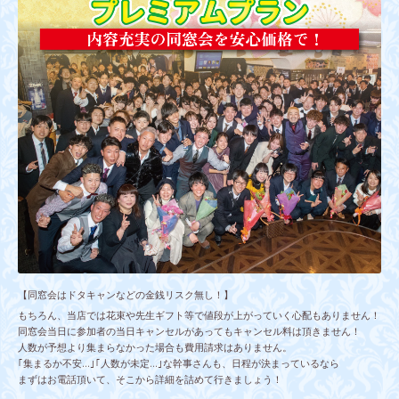
【同窓会はドタキャンなどの金銭リスク無し！】
もちろん、当店では花束や先生ギフト等で値段が上がっていく心配もありません！
同窓会当日に参加者の当日キャンセルがあってもキャンセル料は頂きません！
人数が予想より集まらなかった場合も費用請求はありません。
｢集まるか不安…｣｢人数が未定…｣な幹事さんも、日程が決まっているなら
まずはお電話頂いて、そこから詳細を詰めて行きましょう！