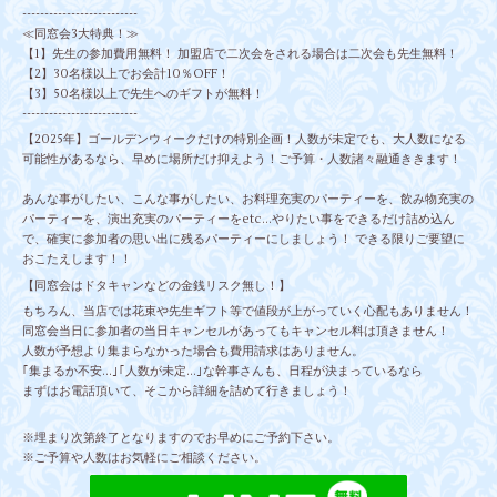
--------------------------
≪同窓会3大特典！≫
【1】先生の参加費用無料！ 加盟店で二次会をされる場合は二次会も先生無料！
【2】30名様以上でお会計10％OFF！
【3】50名様以上で先生へのギフトが無料！
--------------------------
【2025年】ゴールデンウィークだけの特別企画！人数が未定でも、大人数になる
可能性があるなら、早めに場所だけ抑えよう！ご予算・人数諸々融通ききます！
あんな事がしたい、こんな事がしたい、お料理充実のパーティーを、飲み物充実の
パーティーを、演出充実のパーティーをetc...やりたい事をできるだけ詰め込ん
で、確実に参加者の思い出に残るパーティーにしましょう！ できる限りご要望に
おこたえします！！
【同窓会はドタキャンなどの金銭リスク無し！】
もちろん、当店では花束や先生ギフト等で値段が上がっていく心配もありません！
同窓会当日に参加者の当日キャンセルがあってもキャンセル料は頂きません！
人数が予想より集まらなかった場合も費用請求はありません。
｢集まるか不安…｣｢人数が未定…｣な幹事さんも、日程が決まっているなら
まずはお電話頂いて、そこから詳細を詰めて行きましょう！
※埋まり次第終了となりますのでお早めにご予約下さい。
※ご予算や人数はお気軽にご相談ください。