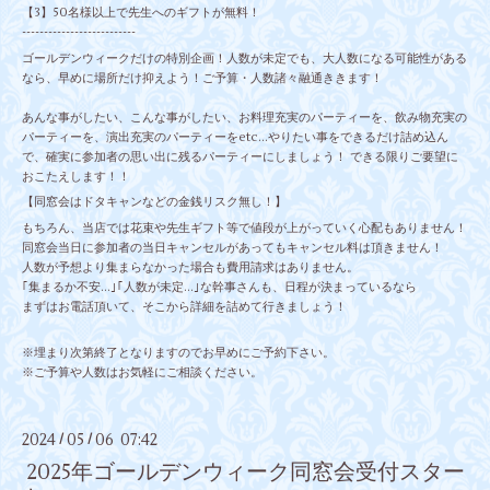
【3】50名様以上で先生へのギフトが無料！
--------------------------
ゴールデンウィークだけの特別企画！人数が未定でも、大人数になる可能性がある
なら、早めに場所だけ抑えよう！ご予算・人数諸々融通ききます！
あんな事がしたい、こんな事がしたい、お料理充実のパーティーを、飲み物充実の
パーティーを、演出充実のパーティーをetc...やりたい事をできるだけ詰め込ん
で、確実に参加者の思い出に残るパーティーにしましょう！ できる限りご要望に
おこたえします！！
【同窓会はドタキャンなどの金銭リスク無し！】
もちろん、当店では花束や先生ギフト等で値段が上がっていく心配もありません！
同窓会当日に参加者の当日キャンセルがあってもキャンセル料は頂きません！
人数が予想より集まらなかった場合も費用請求はありません。
｢集まるか不安…｣｢人数が未定…｣な幹事さんも、日程が決まっているなら
まずはお電話頂いて、そこから詳細を詰めて行きましょう！
※埋まり次第終了となりますのでお早めにご予約下さい。
※ご予算や人数はお気軽にご相談ください。
2024
05
06 07:42
/
/
2025年ゴールデンウィーク同窓会受付スター