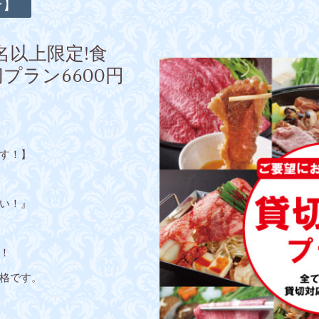
ン】
名以上限定!食
プラン6600円
す！】
い！』
！
格です。