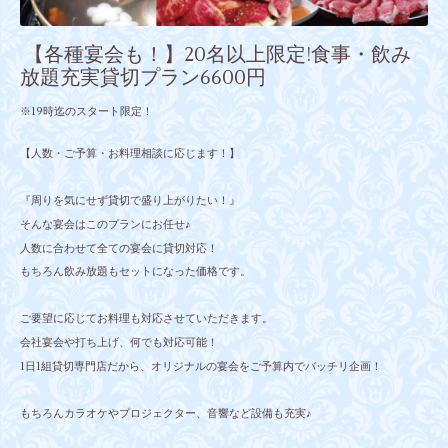
【各種宴会も！】20名以上限定!食事・飲み
放題充実貸切プラン6600円
※19時迄のスタート限定！
【人数・ご予算・お料理相談に応じます！】
『周りを気にせず貸切で盛り上がりたい！』
そんな宴会はこのプランにお任せ♪
人数に合わせて全ての宴会に貸切対応！
もちろん飲み放題もセットになった価格です。
ご要望に応じてお料理も対応させていただきます。
会社宴会や打ち上げ、何でも対応可能！
1日1組貸切専門店だから、オリジナルの宴会をご予算内でバッチリ企画！
もちろんカラオケやプロジェクター、音響など設備も充実♪