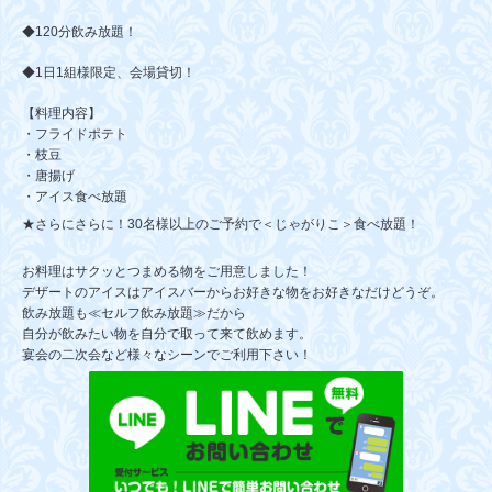
◆120分飲み放題！
◆1日1組様限定、会場貸切！
【料理内容】
・フライドポテト
・枝豆
・唐揚げ
・アイス食べ放題
★さらにさらに！
30名様以上のご予約で＜じゃがりこ＞食べ放題！
お料理はサクッとつまめる物をご用意しました！
デザートのアイスはアイスバーからお好きな物をお好きなだけどうぞ。
飲み放題も≪セルフ飲み放題≫だから
自分が飲みたい物を自分で取って来て飲めます。
宴会の二次会など様々なシーンでご利用下さい！