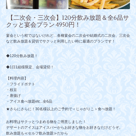
【二次会・三次会】120分飲み放題＆全6品サ
クッと宴会プラン 4950円！
宴会という程ではないけれど…各種宴会の二次会や結婚式の二次会、三次会
など飲み放題＆貸切でサクッと利用したい時に最適のプランです！
◆120分飲み放題！
◆1日1組様限定、会場貸切！
【料理内容】
・フライドポテト
・枝豆
・唐揚げ
・アイス食べ放題etc...全6品
★さらにさらに！
30名様以上のご予約で＜じゃがりこ＞食べ放題！
お料理はサクッとつまめる物をご用意しました！
デザートのアイスはアイスバーからお好きな物をお好きなだけどうぞ。
飲み放題も≪セルフ飲み放題≫だから