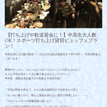
【打ち上げや歓送迎会に！】中高生大人数
OK！スポーツ打ち上げ貸切ビュッフェプラ
ン！
中高生含む大人数大歓迎！！大人の方は飲み放題付きで4950円～、中高生料金も
ございます！
野球やサッカー、バレーなどスポーツのイベントや打ち上げに！
大人も子供も混ざって大人数で集まるならこのプラン！
中学生・高校生含め最大250名様まで対応可能！
『子供は料金を抑えて、大人も飲み放題付きで出来るだけ安く・・・』
『わいわい騒ぐので、周りに迷惑を掛けない貸切で利用したい・・・』
『プロジェクターや音響設備も使いたい・・・』
そんなお悩みも解決できるのが、ユニオンのこのプラン！