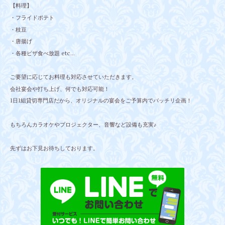
【料理】
・フライドポテト
・枝豆
・唐揚げ
・各種ピザ食べ放題 etc...
ご要望に応じてお料理も対応させていただきます。
会社宴会や打ち上げ、何でも対応可能！
1日1組貸切専門店だから、オリジナルの宴会をご予算内でバッチリ企画！
もちろんカラオケやプロジェクター、音響など設備も充実♪
先ずはお下見お待ちしております。