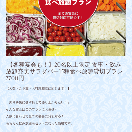
【各種宴会も！】20名以上限定!食事・飲み
放題充実サラダバー15種食べ放題貸切プラン
7700円
【人数・ご予算・お料理相談に応じます！】
『周りを気にせず貸切で盛り上がりたい！』
そんな宴会はこのプランにお任せ♪
人数に合わせて全ての宴会に貸切対応！
もちろん飲み放題もセットになった価格です。