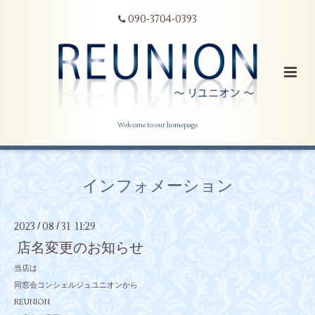
090-3704-0393
Welcome to our homepage
インフォメーション
2023
08
31 11:29
/
/
店名変更のお知らせ
当店は
同窓会コンシェルジュユニオンから
REUNION